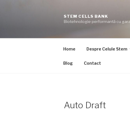
Skip
to
STEM CELLS BANK
content
Biotehnologie performantă cu gara
Home
Despre Celule Stem
Blog
Contact
Auto Draft