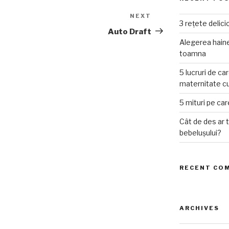
NEXT
Next
3 rețete delic
Post
Auto Draft
Alegerea haine
toamna
5 lucruri de car
maternitate cu
5 mituri pe care
Cât de des ar 
bebelușului?
RECENT CO
ARCHIVES