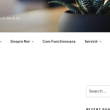
nția MedLife
Despre Noi
Cum Functioneaza
Servicii
Search
for:
RECENT PO