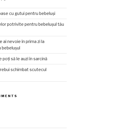
ioase cu gutui pentru bebeluși
lor potrivite pentru bebelușul tău
e ai nevoie în prima zi la
 bebelușul
 poți să le auzi în sarcină
trebui schimbat scutecul
MMENTS