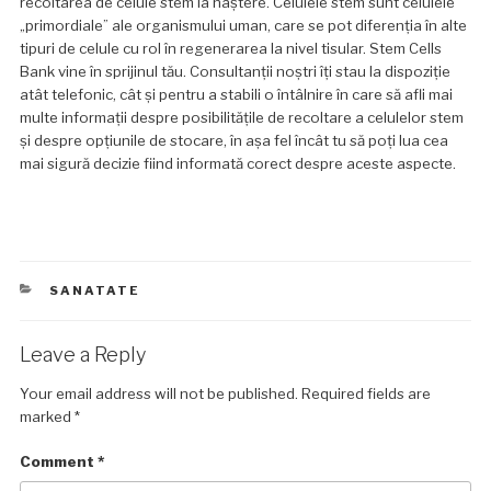
recoltarea de celule stem la naștere. Celulele stem sunt celulele
„primordiale” ale organismului uman, care se pot diferenția în alte
tipuri de celule cu rol în regenerarea la nivel tisular. Stem Cells
Bank vine în sprijinul tău. Consultanții noștri îți stau la dispoziție
atât telefonic, cât și pentru a stabili o întâlnire în care să afli mai
multe informații despre posibilitățile de recoltare a celulelor stem
și despre opțiunile de stocare, în așa fel încât tu să poți lua cea
mai sigură decizie fiind informată corect despre aceste aspecte.
CATEGORIES
SANATATE
Leave a Reply
Your email address will not be published.
Required fields are
marked
*
Comment
*