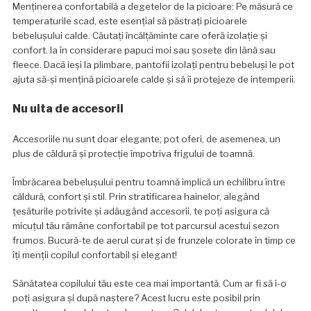
Menținerea confortabilă a degetelor de la picioare: Pe măsură ce
temperaturile scad, este esențial să păstrați picioarele
bebelușului calde. Căutați încălțăminte care oferă izolație și
confort. Ia în considerare papuci moi sau șosete din lână sau
fleece. Dacă ieși la plimbare, pantofii izolați pentru bebeluși le pot
ajuta să-și mențină picioarele calde și să îi protejeze de intemperii.
Nu uita de accesorii
Accesoriile nu sunt doar elegante; pot oferi, de asemenea, un
plus de căldură și protecție împotriva frigului de toamnă.
Îmbrăcarea bebelușului pentru toamnă implică un echilibru între
căldură, confort și stil. Prin stratificarea hainelor, alegând
țesăturile potrivite și adăugând accesorii, te poți asigura că
micuțul tău rămâne confortabil pe tot parcursul acestui sezon
frumos. Bucură-te de aerul curat și de frunzele colorate în timp ce
îți menții copilul confortabil și elegant!
Sănătatea copilului tău este cea mai importantă. Cum ar fi să i-o
poți asigura și după naștere? Acest lucru este posibil prin