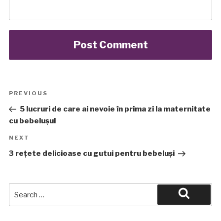
Post
Previous
PREVIOUS
Post
navigation
5 lucruri de care ai nevoie în prima zi la maternitate
cu bebelușul
Next
NEXT
Post
3 rețete delicioase cu gutui pentru bebeluși
Search
for:
Search