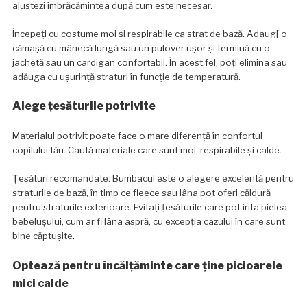
ajustezi îmbrăcămintea după cum este necesar.
Începeți cu costume moi și respirabile ca strat de bază. Adaug[ o
cămașă cu mânecă lungă sau un pulover ușor și termină cu o
jachetă sau un cardigan confortabil. În acest fel, poți elimina sau
adăuga cu ușurință straturi în funcție de temperatură.
Alege țesăturile potrivite
Materialul potrivit poate face o mare diferență în confortul
copilului tău. Caută materiale care sunt moi, respirabile și calde.
Țesături recomandate: Bumbacul este o alegere excelentă pentru
straturile de bază, în timp ce fleece sau lâna pot oferi căldură
pentru straturile exterioare. Evitați țesăturile care pot irita pielea
bebelușului, cum ar fi lâna aspră, cu excepția cazului în care sunt
bine căptușite.
Optează pentru încălțăminte care ține picioarele
mici calde