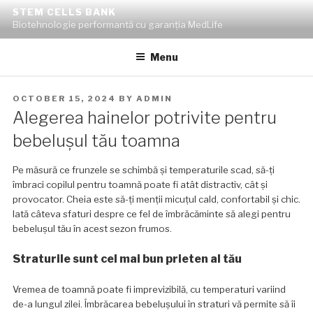
Skip
STEM CELLS BANK
to
Biotehnologie performantă cu garanția MedLife
content
Menu
POSTED
OCTOBER 15, 2024
BY
ADMIN
ON
Alegerea hainelor potrivite pentru
bebelușul tău toamna
Pe măsură ce frunzele se schimbă și temperaturile scad, să-ți
îmbraci copilul pentru toamnă poate fi atât distractiv, cât și
provocator. Cheia este să-ți menții micuțul cald, confortabil și chic.
Iată câteva sfaturi despre ce fel de îmbrăcăminte să alegi pentru
bebelușul tău în acest sezon frumos.
Straturile sunt cel mai bun prieten al tău
Vremea de toamnă poate fi imprevizibilă, cu temperaturi variind
de-a lungul zilei. Îmbrăcarea bebelușului în straturi vă permite să îi