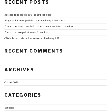
RECENT POSTS
3 rețete delicioase cu gutui pentru bebeluși
Alegerea hainelor potrivite pentru bebelușul tău toamna
5 lucruri de care ai nevoie în prima zi la maternitate cu bebelușul
5 mituri pe care poți să le auzi în sarcină
Cât de des ar trebui schimbat scutecul bebelușului?
RECENT COMMENTS
ARCHIVES
October 2024
CATEGORIES
Sanatate