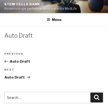
Skip
STEM CELLS BANK
to
Biotehnologie performantă cu garanția MedLife
content
Menu
Auto Draft
Post
Previous
PREVIOUS
Post
navigation
Auto Draft
Next
NEXT
Post
Auto Draft
Search
for:
Searc