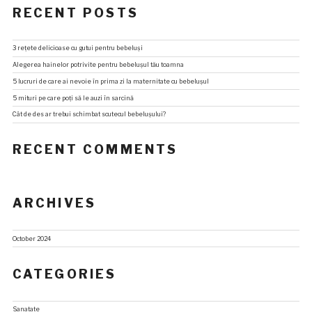
RECENT POSTS
3 rețete delicioase cu gutui pentru bebeluși
Alegerea hainelor potrivite pentru bebelușul tău toamna
5 lucruri de care ai nevoie în prima zi la maternitate cu bebelușul
5 mituri pe care poți să le auzi în sarcină
Cât de des ar trebui schimbat scutecul bebelușului?
RECENT COMMENTS
ARCHIVES
October 2024
CATEGORIES
Sanatate