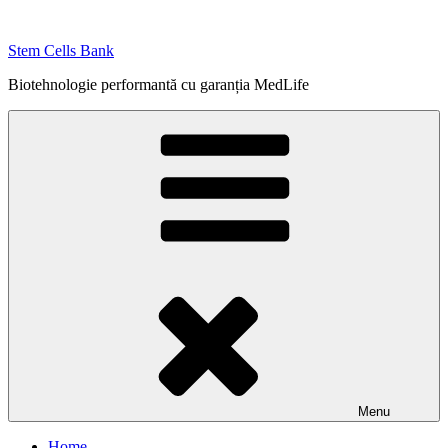
Skip
to
Stem Cells Bank
content
Biotehnologie performantă cu garanția MedLife
Menu
Home