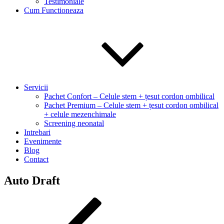
Testimoniale
Cum Functioneaza
Servicii
Pachet Confort – Celule stem + țesut cordon ombilical
Pachet Premium – Celule stem + țesut cordon ombilical
+ celule mezenchimale
Screening neonatal
Intrebari
Evenimente
Blog
Contact
Auto Draft
Post
Previous
Post
navigation