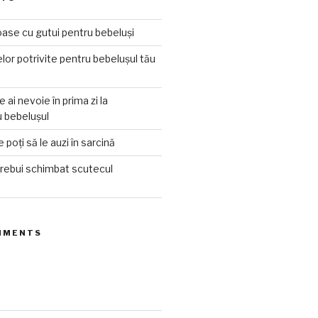
ioase cu gutui pentru bebeluși
lor potrivite pentru bebelușul tău
e ai nevoie în prima zi la
 bebelușul
 poți să le auzi în sarcină
trebui schimbat scutecul
MMENTS