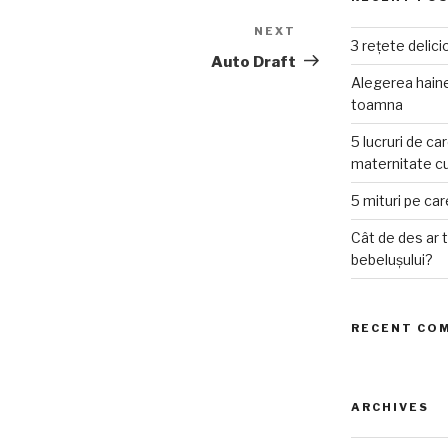
NEXT
Next
3 rețete delic
Post
Auto Draft
Alegerea haine
toamna
5 lucruri de car
maternitate cu
5 mituri pe care
Cât de des ar 
bebelușului?
RECENT CO
ARCHIVES