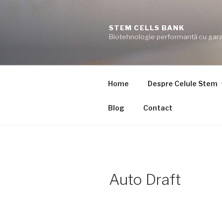
Skip
to
STEM CELLS BANK
content
Biotehnologie performantă cu gara
Home
Despre Celule Stem
Blog
Contact
Auto Draft