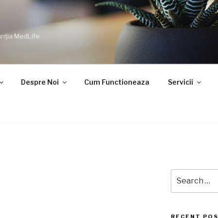
nția MedLife
Despre Noi
Cum Functioneaza
Servicii
Search
for:
RECENT PO