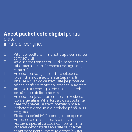
Acest pachet este eligibil
pentru
plata
în rate și conține:
Kitul de recoltare, înmânat după semnarea
contractului;
Asigurarea transportului din maternitate în
laboratorul nostru în condiții de siguranță
maximă;
Procesarea sângelui ombilicoplacentar,
folosind metoda automată Sepax 2 ®;
Analize virusologice efectuate pe proba de
sânge periferic maternal recoltat la naștere;
Analize microbiologice efectuate pe proba
de sânge ombilicoplacentar;
Procesarea țesutului ombilical în vederea
izolării gelatinei Wharton, adică substanței
care conține celule stem mezenchimale;
Înghețarea graduală a probelor până la -80
de grade;
Stocarea definitivă în condiții de criogenie.
Proba de celule stem se stochează întrun
recipient special cu două compartimente în
vederea dezghețării separate și înca trei
eșantioane pentru eventuale teste în viitor.