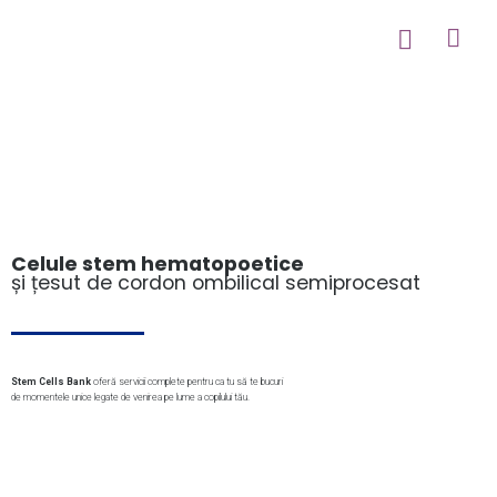
Celule stem hematopoetice
și țesut de cordon ombilical semiprocesat
Stem Cells Bank
oferă servicii complete pentru ca tu să te bucuri
de momentele unice legate de venirea pe lume a copilului tău.