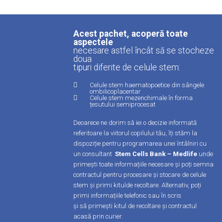
Acest pachet, acoperă toate
aspectele
necesare astfel încât să se stocheze
doua
tipuri diferite de celule stem:
Celule stem haematopoetice din sângele
ombilicoplacentar
Celule stem mezenchimale în forma
țesutului semiprocesat
Deoarece ne dorim să iei o decizie informată
referitoare la viitorul copilului tău, îți stăm la
dispoziție pentru programarea unei întâlniri cu
un consultant
Stem Cells Bank – Medlife
unde
primești toate informațiile necesare și poți semna
contractul pentru procesare și stocare de celule
stem și primi kitulde recoltare. Alternativ, poți
primi informațiile telefonic sau în scris
și să primești kitul de recoltare și contractul
acasă prin curier.