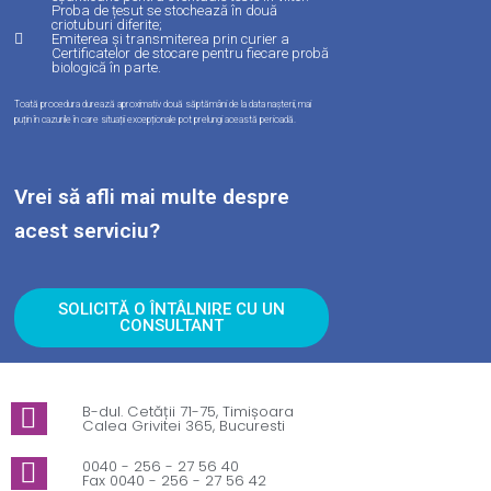
Proba de țesut se stochează în două
criotuburi diferite;
Emiterea și transmiterea prin curier a
Certificatelor de stocare pentru fiecare probă
biologică în parte.
Toată procedura durează aproximativ două săptămâni de la data nașterii, mai
puțin în cazurile în care situații excepționale pot prelungi această perioadă.
Vrei să afli mai multe despre
acest serviciu?
SOLICITĂ O ÎNTÂLNIRE CU UN
CONSULTANT
B-dul. Cetății 71-75, Timișoara
Calea Grivitei 365, Bucuresti
0040 - 256 - 27 56 40
Fax 0040 - 256 - 27 56 42