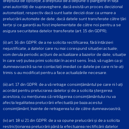
dreptului de opoziție, a dreptului de a depune o plângere în fața
unei autorități de supraveghere, dacă există un proces decizional
automatizat, respectiv dacă sunt luate decizii doar ca urmare a
prelucrării automate de date, dacă datele sunt transferate către țări
terțe și ce garanții au fost implementate de către noi pentru a se
asigura securitatea datelor transferate (art. 15 din GDPR);
(ii) art. 16 din GDPR: de a ne solicita rectificarea, fără întârzieri
nejustificate, a datelor care nu mai corespund situației actuale;
vom derula periodic acțiuni de actualizare a bazelor de date, situație
în care veți putea primi solicitări în acest sens. Însă, vă rugăm ca și
dumneavoastră sa ne contactați imediat ce datele pe care ni le-ați
trimis s-au modificat pentru a face actualizările necesare.
(iii) art. 17 din GDPR: de a vă retrage consimțământul pe care ni l-ați
acordat pentru prelucrarea datelor și de a solicita ștergerea
acestora, cu mențiunea că retrâgerea consimțământului nu va
afecta legalitatea prelucrării efectuată pe baza acestui
consimțământ, înainte de retragerea lui de către dumneavoastră;
(iv) art. 18 si 21 din GDPR: de a va opune prelucrării și de a solicita
restricționarea prelucrării până la efectuarea rectificării datelor