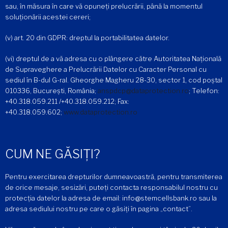
sau, în măsura în care vă opuneți prelucrării, până la momentul
soluționării acestei cereri;
(v) art. 20 din GDPR: dreptul la portabilitatea datelor.
(vi) dreptul de a vă adresa cu o plângere către Autoritatea Națională
de Supraveghere a Prelucrării Datelor cu Caracter Personal cu
sediul în B-dul G-ral. Gheorghe Magheru 28-30, sector 1, cod poștal
010336, București, România;
anspdcp@dataprotection.ro
; Telefon:
+40.318.059.211 /+40.318.059.212; Fax:
+40.318.059.602;
www.dataprotection.ro
CUM NE GĂSIȚI?
Pentru exercitarea drepturilor dumneavoastră, pentru transmiterea
de orice mesaje, sesizări, puteți contacta responsabilul nostru cu
protecția datelor la adresa de email: info@stemcellsbank.ro sau la
adresa sediului nostru pe care o găsiți în pagina „contact”.