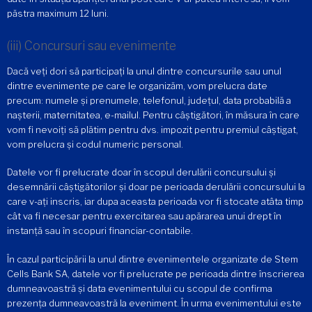
păstra maximum 12 luni.
(iii) Concursuri sau evenimente
Dacă veți dori să participați la unul dintre concursurile sau unul
dintre evenimente pe care le organizăm, vom prelucra date
precum: numele și prenumele, telefonul, județul, data probabilă a
nașterii, maternitatea, e-mailul. Pentru câștigători, în măsura în care
vom fi nevoiți să plătim pentru dvs. impozit pentru premiul câștigat,
vom prelucra și codul numeric personal.
Datele vor fi prelucrate doar în scopul derulării concursului și
desemnării câștigătorilor și doar pe perioada derulării concursului la
care v-ați inscris, iar dupa aceasta perioada vor fi stocate atâta timp
cât va fi necesar pentru exercitarea sau apărarea unui drept în
instanță sau în scopuri financiar-contabile.
În cazul participării la unul dintre evenimentele organizate de Stem
Cells Bank SA, datele vor fi prelucrate pe perioada dintre înscrierea
dumneavoastră și data evenimentului cu scopul de confirma
prezența dumneavoastră la eveniment. În urma evenimentului este