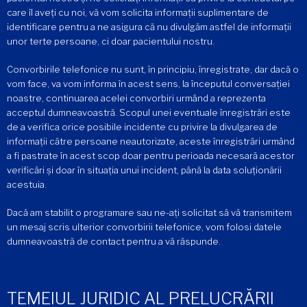
care îl aveți cu noi, vă vom solicita informații suplimentare de
identificare pentru a ne asigura că nu divulgăm astfel de informații
unor terte persoane, ci doar pacientului nostru.
Convorbirile telefonice nu sunt, în principiu, înregistrate, dar dacă o
vom face, va vom informa în acest sens, la începutul conversației
noastre, continuarea acelei convorbiri urmând a reprezenta
acceptul dumneavoastră. Scopul unei eventuale înregistrări este
de a verifica orice posibile incidente cu privire la divulgarea de
informații către persoane neautorizate, aceste înregistrări urmând
a fi pastrate în acest scop doar pentru perioada necesară acestor
verificări și doar în situația unui incident, până la data soluționării
acestuia.
Dacă am stabilit o programare sau ne-ați solicitat să vă transmitem
un mesaj scris ulterior convorbirii telefonice, vom folosi datele
dumneavoastră de contact pentru a vă răspunde.
TEMEIUL JURIDIC AL PRELUCRĂRII