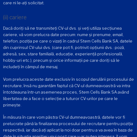
care ni le-ați solicitat.
(ii) cariere
Dacă doriți să ne transmiteți CV-ul dvs. și veți utiliza secțiunea
cariere, vă vom prelucra date precum: nume și prenume, email,
telefon, poziția pe care o vizați în cadrul Stem Cells Bank SA, datele
din cuprinsul CV-ului dvs. (care pot fi, potrivit opțiunii dvs.: poză,
adresă, sex, stare familială, educație, experiență profesională,
hobby-uri etc.), precum și orice informații pe care doriți să le
includeți în câmpul de mesaj.
Vom prelucra aceste date exclusiv în scopul derulării procesului de
recrutare, însă nu garantăm faptul că CV-ul dumneavoastră va intra
întotdeauna într-un asemenea proces, Stem Cells Bank SA având
libertatea de a face o selecție a tuturor CV-urilor pe care le
primește.
În măsura în care vom păstra CV-ul dumneavoastră, datele vor fi
prelucrate până la finalizarea procesului de recrutare pentru poziția
respectivă, iar dacă ați aplicat la noi doar pentru a va avea în baza de
date în situația apariției unui post care v-ar putea interesa, îl vom