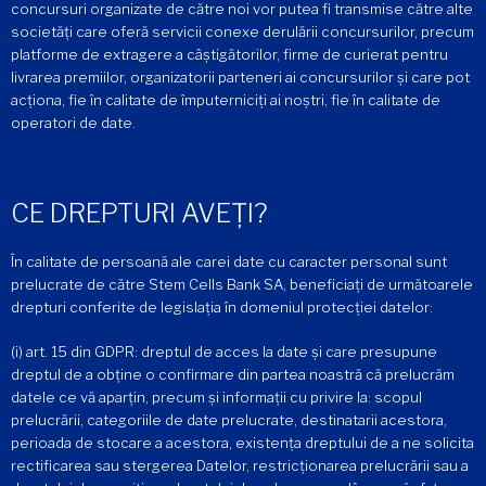
concursuri organizate de către noi vor putea fi transmise către alte
societăți care oferă servicii conexe derulării concursurilor, precum
platforme de extragere a câștigătorilor, firme de curierat pentru
livrarea premiilor, organizatorii parteneri ai concursurilor și care pot
acționa, fie în calitate de împuterniciți ai noștri, fie în calitate de
operatori de date.
CE DREPTURI AVEȚI?
În calitate de persoană ale carei date cu caracter personal sunt
prelucrate de către Stem Cells Bank SA, beneficiați de următoarele
drepturi conferite de legislația în domeniul protecției datelor:
(i) art. 15 din GDPR: dreptul de acces la date și care presupune
dreptul de a obține o confirmare din partea noastră că prelucrăm
datele ce vă aparțin, precum și informații cu privire la: scopul
prelucrării, categoriile de date prelucrate, destinatarii acestora,
perioada de stocare a acestora, existența dreptului de a ne solicita
rectificarea sau stergerea Datelor, restricționarea prelucrării sau a