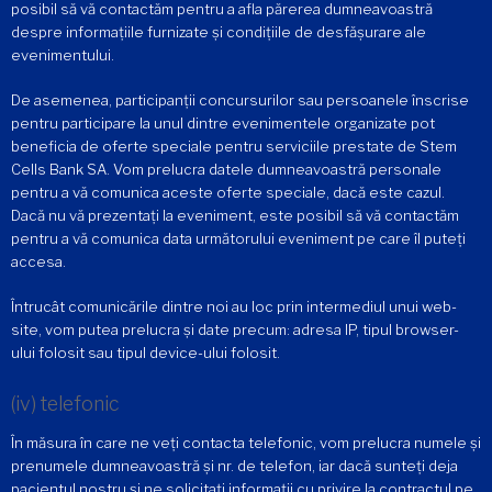
posibil să vă contactăm pentru a afla părerea dumneavoastră
despre informațiile furnizate și condițiile de desfășurare ale
evenimentului.
De asemenea, participanții concursurilor sau persoanele înscrise
pentru participare la unul dintre evenimentele organizate pot
beneficia de oferte speciale pentru serviciile prestate de Stem
Cells Bank SA. Vom prelucra datele dumneavoastră personale
pentru a vă comunica aceste oferte speciale, dacă este cazul.
Dacă nu vă prezentați la eveniment, este posibil să vă contactăm
pentru a vă comunica data următorului eveniment pe care îl puteți
accesa.
Întrucât comunicările dintre noi au loc prin intermediul unui web-
site, vom putea prelucra și date precum: adresa IP, tipul browser-
ului folosit sau tipul device-ului folosit.
(iv) telefonic
În măsura în care ne veți contacta telefonic, vom prelucra numele și
prenumele dumneavoastră și nr. de telefon, iar dacă sunteți deja
pacientul nostru și ne solicitați informații cu privire la contractul pe