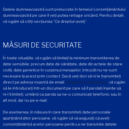
Datele dumneavoastră sunt prelucrate în temeiul consimțământului
dumneavoastră pe care îl veți putea retrage oricând. Pentru detalii,
vă rugăm să citiți secțiunea “Ce drepturi aveți”.
MĂSURI DE SECURITATE
În toate situațiile, vă rugăm să limitați la minimum transmiterea de
date sensibile, precum date de sănătate, date din actele de stare
civilă, date genetice în curpinsul mesajelor, întrucât nu ne sunt
necesare la acest prim contact. Dacă veți dori să ni le transmiteți
direct pe adresa noastră de email
info@stemcellsbank.ro
, vă rugăm
să le introduceți într-un document pe care să îl parolați înainte să
ni-l trimiteți, urmând ca parola sa ne-o comunicați telefonic sau în
alt mod, dar nu pe e-mail.
De asemenea, în măsura în care transmiteți date personale
aparținând altor persoane, vă rugăm să vă asigurați că aveți
consimțământul acelor persoane pentru a ne transmite datele