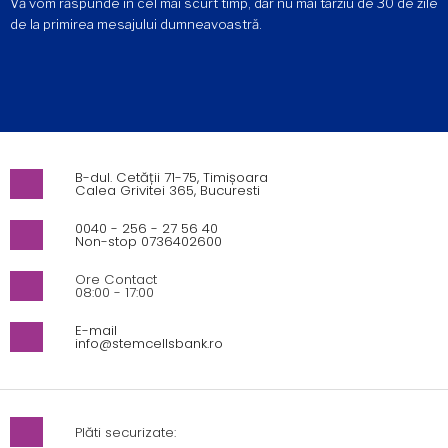
Vă vom răspunde în cel mai scurt timp, dar nu mai târziu de 30 de zile
de la primirea mesajului dumneavoastră.
B-dul. Cetății 71-75, Timișoara
Calea Grivitei 365, Bucuresti
0040 - 256 - 27 56 40
Non-stop 0736402600
Ore Contact
08:00 - 17:00
E-mail
info@stemcellsbank.ro
Plăti securizate: