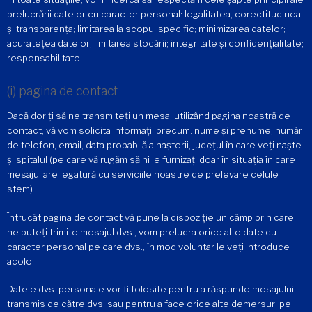
prelucrării datelor cu caracter personal: legalitatea, corectitudinea
și transparența; limitarea la scopul specific; minimizarea datelor;
acuratețea datelor; limitarea stocării; integritate și confidențialitate;
responsabilitate.
(i) pagina de contact
Dacă doriți să ne transmiteți un mesaj utilizând pagina noastră de
contact, vă vom solicita informații precum: nume și prenume, număr
de telefon, email, data probabilă a nașterii, județul în care veți naște
și spitalul (pe care vă rugăm să ni le furnizați doar în situația în care
mesajul are legatură cu serviciile noastre de prelevare celule
stem).
Întrucât pagina de contact vă pune la dispoziție un câmp prin care
ne puteți trimite mesajul dvs., vom prelucra orice alte date cu
caracter personal pe care dvs., în mod voluntar le veți introduce
acolo.
Datele dvs. personale vor fi folosite pentru a răspunde mesajului
transmis de către dvs. sau pentru a face orice alte demersuri pe