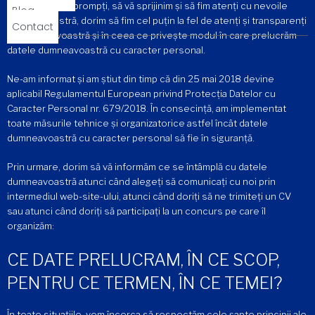
situație, să fim prompți, să vă sprijinim și să fim atenți cu nevoile
Blog
dumneavoastră, dorim să fim cel puțin la fel de atenți și transparenți
Contact
cu dumneavoastră și în ceea ce privește modul în care prelucrăm
datele dumneavoastră cu caracter personal.
Ne-am informat și am știut din timp că din 25 mai 2018 devine
aplicabil Regulamentul European privind Protecția Datelor cu
Caracter Personal nr. 679/2018. În consecință, am implementat
toate măsurile tehnice și organizatorice astfel încât datele
dumneavoastră cu caracter personal să fie în siguranță.
Prin urmare, dorim să vă informăm ce se întâmplă cu datele
dumneavoastră atunci când alegeți să comunicați cu noi prin
intermediul web-site-ului, atunci când doriți să ne trimiteți un CV
sau atunci când doriți să participați la un concurs pe care îl
organizăm:
CE DATE PRELUCRAM, ÎN CE SCOP,
PENTRU CE TERMEN, ÎN CE TEMEI?
În toate situațiile, vom încerca să respectăm cele șapte principii ale