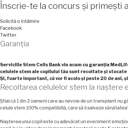
Înscrie-te la concurs și primeșt
Solicită o întâlnire
Facebook
Twitter
Garanția
Serviciile Stem Cells Bank vin acum cu garanția MedLife,
celulele stem ale copilului tău sunt recoltate și stocate
Și, foarte important, că vor fi acolo și peste 20 de ani, ș
Recoltarea celulelor stem la naștere es
Știai că 1 din 2 oameni care au nevoie de un transplant nu gă
celule stem 100% compatibiliă, care să îi salveze sănătatea
Nașterea unui copil este cu adevărat un eveniment emoțion