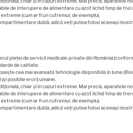
ițională, chiar și în cazuri extreme. Mai precis, aparatele 
bile de înterupere de alimentare cu azot lichid timp de trei 
ri extreme (cum ar fi un cutremur, de exemplu).
 compartimentare dublă, adică veți putea folosi aceeași mostr
erul pieței de servicii medicale private din România (conform 
ndarde de calitate.
osește cea mai avansată tehnologie disponibilă în lume (Bi
 (și posibile erori) umane.
ițională, chiar și în cazuri extreme. Mai precis, aparatele 
bile de înterupere de alimentare cu azot lichid timp de trei 
ri extreme (cum ar fi un cutremur, de exemplu).
 compartimentare dublă, adică veți putea folosi aceeași mostr