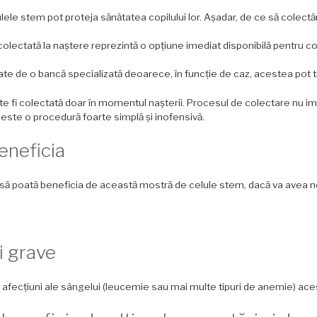
 celulele stem pot proteja sănătatea copilului lor. Așadar, de ce să cole
lectată la naștere reprezintă o opțiune imediat disponibilă pentru copi
tocate de o bancă specializată deoarece, în funcție de caz, acestea pot 
fi colectată doar în momentul nașterii. Procesul de colectare nu impl
 este o procedură foarte simplă și inofensivă.
beneficia
gici să poată beneficia de această mostră de celule stem, dacă va avea n
i grave
 cu afecțiuni ale sângelui (leucemie sau mai multe tipuri de anemie) ace