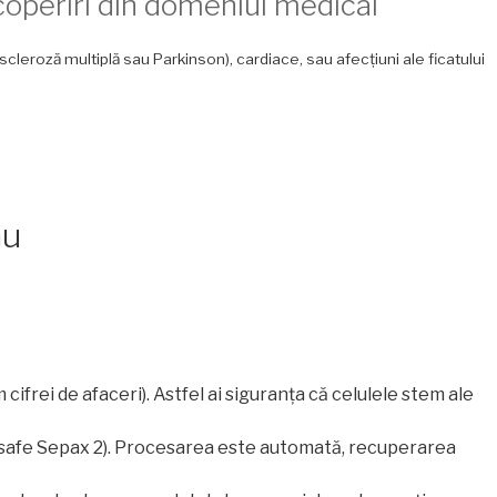
scoperiri din domeniul medical
scleroză multiplă sau Parkinson), cardiace, sau afecțiuni ale ficatului
ău
cifrei de afaceri). Astfel ai siguranța că celulele stem ale
osafe Sepax 2). Procesarea este automată, recuperarea