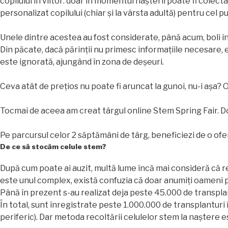
copilului în viitor: doar în momentul nașterii poate fi colec
personalizat copilului (chiar și la vârsta adultă) pentru cel p
Unele dintre acestea au fost considerate, până acum, boli i
Din păcate, dacă părinții nu primesc informațiile necesare, e
este ignorată, ajungând în zona de deșeuri.
Ceva atât de prețios nu poate fi aruncat la gunoi, nu-i așa? Oc
Tocmai de aceea am creat târgul online Stem Spring Fair. Dori
Pe parcursul celor 2 săptămâni de târg, beneficiezi de o ofe
De ce să stocăm celule stem?
După cum poate ai auzit, multă lume încă mai consideră că re
este unul complex, există confuzia că doar anumiți oameni priv
Până în prezent s-au realizat deja peste 45.000 de transplan
În total, sunt înregistrate peste 1.000.000 de transplanturi 
periferic). Dar metoda recoltării celulelor stem la naștere e