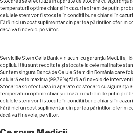
Stocarea se efectuază în aparate de stocare cu siguranță ad
temperaturii optime chiar și în cazuri extrem de puțin proba
celulele stem vor fi stocate în condiții bune chiar și în cazu
​Fără nici un cost suplimentar din partea părinților, oferim
dacă va fi nevoie, pe viitor.
​Serviciile Stem Cells Bank vin acum cu garanția MedLife, lid
copilului tău sunt recoltate și stocate la cele mai înalte sta
​Suntem singura Bancă de Celule Stem din România care fol
celulară este maximă (99,78%) fără a fi nevoie de intervenții
Stocarea se efectuază în aparate de stocare cu siguranță ad
temperaturii optime chiar și în cazuri extrem de puțin proba
celulele stem vor fi stocate în condiții bune chiar și în cazu
​Fără nici un cost suplimentar din partea părinților, oferim
dacă va fi nevoie, pe viitor.
Ce spun Medicii