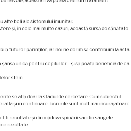
az de nevoie, aceasta îi va putea oferi un tratament
alte boli ale sistemului imunitar.
ștere și, în cele mai multe cazuri, această sursă de sănătate
bilă tuturor părinților, iar noi ne dorim să contribuim la asta.
șansă unică pentru copilul lor – și să poată beneficia de ea.
lelor stem.
mente se află doar la stadiul de cercetare. Cum subiectul
i afla și în continuare, lucrurile sunt mult mai încurajatoare.
t fi recoltate și din măduva spinării sau din sângele
une rezultate.