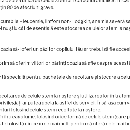
tată o sursă unică de celule stem din cordonul ombilical. În c
uțin 80 de afecțiuni grave.
ncurabile – leucemie, limfom non-Hodgkin, anemie severă sau 
i nu știu cât de esențială este stocarea celulelor stem la na
azia să-i oferi un păzitor copilului tău ar trebui să fie accesi
m să oferim viitorilor părinți ocazia să afle despre această 
rtă specială pentru pachetele de recoltare și stocare a celu
coltarea de celule stem la naștere și utilizarea lor în trata
ilegiați ar putea apela la astfel de servicii. Însă, așa cum ve
turi folosind celule stem recoltate la naștere.
în întreaga lume, folosind orice formă de celule stem (care po
ste folosită din ce în ce mai mult, pentru că oferă cele mai b