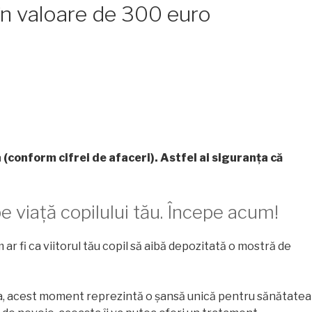
în valoare de 300 euro
 (conform cifrei de afaceri).
Astfel ai siguranța că
e viață copilului tău. Începe acum!
r fi ca viitorul tău copil să aibă depozitată o mostră de
ea, acest moment reprezintă o șansă unică pentru sănătatea