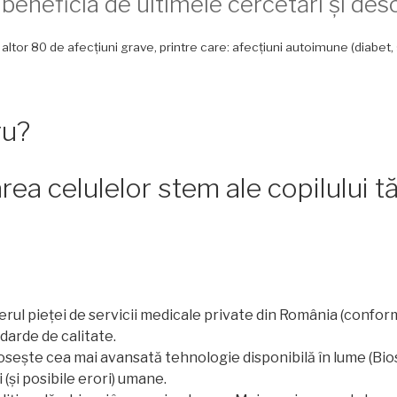
ă beneficia de ultimele cercetări și de
 altor 80 de afecțiuni grave, printre care: afecțiuni autoimune (diabet, 
ru?
ea celulelor stem ale copilului t
erul pieței de servicii medicale private din România (conform 
ndarde de calitate.
osește cea mai avansată tehnologie disponibilă în lume (Bi
 (și posibile erori) umane.