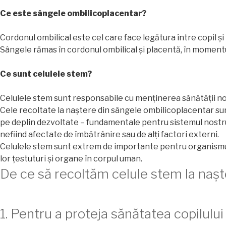
Ce este sângele ombilicoplacentar?
Cordonul ombilical este cel care face legătura între copil și
Sângele rămas în cordonul ombilical și placentă, în momentu
Ce sunt celulele stem?
Celulele stem sunt responsabile cu menținerea sănătății no
Cele recoltate la naștere din sângele ombilicoplacentar sun
pe deplin dezvoltate – fundamentale pentru sistemul nostr
nefiind afectate de îmbătrânire sau de alți factori externi.
Celulele stem sunt extrem de importante pentru organismul u
lor țestuturi și organe în corpul uman.
De ce să recoltăm celule stem la nașt
1. Pentru a proteja sănătatea copilului 