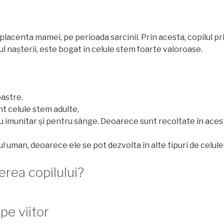
 placenta mamei, pe perioada sarcinii. Prin acesta, copilul p
l nașterii, este bogat în celule stem foarte valoroase.
astre.
t celule stem adulte,
u imunitar și pentru sânge. Deoarece sunt recoltate în ace
man, deoarece ele se pot dezvolta în alte tipuri de celule (
erea copilului?
pe viitor