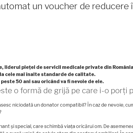
i automat un voucher de reducere 
 liderul pieței de servicii medicale private din România
 la cele mai înalte standarde de calitate.
i peste 50 ani sau oricând va fi nevoie de ele.
te o formă de grijă pe care i-o porți p
sesc niciodată un donator compatibil? În caz de nevoie, cum a
?
ant și special, care schimbă viața oricărui om. De asemen