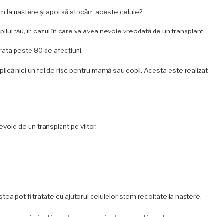
ctăm la naștere și apoi să stocăm aceste celule?
lul tău, în cazul în care va avea nevoie vreodată de un transplant.
trata peste 80 de afecțiuni.
ică nici un fel de risc pentru mamă sau copil. Acesta este realizat
evoie de un transplant pe viitor.
stea pot fi tratate cu ajutorul celulelor stem recoltate la naștere.