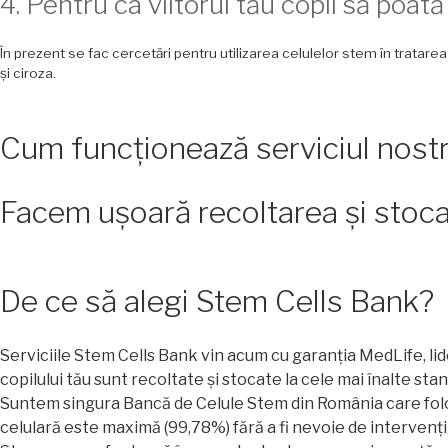
4. Pentru ca viitorul tău copil să poat
În prezent se fac cercetări pentru utilizarea celulelor stem în tratarea
și ciroza.
Cum funcționează serviciul nost
Facem ușoară recoltarea și stocar
De ce să alegi Stem Cells Bank?
​Serviciile Stem Cells Bank vin acum cu garanția MedLife, lid
copilului tău sunt recoltate și stocate la cele mai înalte sta
​Suntem singura Bancă de Celule Stem din România care fol
celulară este maximă (99,78%) fără a fi nevoie de intervenții