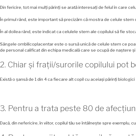
Din fericire, tot mai mulți părinți se arată interesați de felul în care
În primul rând, este important să precizăm că mostra de celule stem co
În al doilea rând, este indicat ca celulele stem ale copilului să fie s
Sângele ombilicoplacentar este o sursă unică de celule stem ce poate 
de personal calificat din echipa medicală care se ocupă de naștere și
2. Chiar și frații/surorile copilului pot 
Există o șansă de 1 din 4 ca fiecare alt copil cu aceiași părinți biolo
3. Pentru a trata peste 80 de afecțiun
Dacă, din nefericire, în viitor, copilul tău se întâlnește spre exemplu,