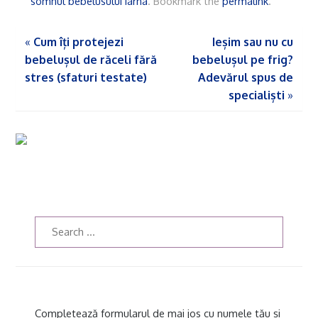
somnul bebelusului iarna
. Bookmark the
permalink
.
«
Cum îți protejezi
Ieșim sau nu cu
bebelușul de răceli fără
bebelușul pe frig?
stres (sfaturi testate)
Adevărul spus de
specialiști
»
Completează formularul de mai jos cu numele tău și